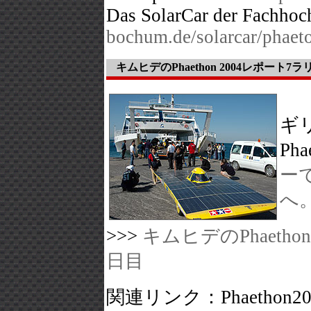
Das SolarCar der Fachho
bochum.de/solarcar/phaet
キムヒデのPhaethon 2004レポート
ギ
Ph
ー
へ
>>>
キムヒデのPhaeth
日目
関連リンク：Phaethon2