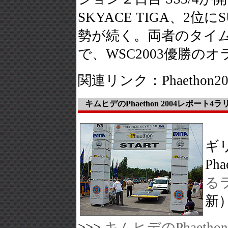
SKYACE TIGA、2位に
勢が続く。両者のタイム
で、WSC2003優勝のオラ
関連リンク：Phaethon2
キムヒデのPhaethon 2004レポート
ギ
Ph
る
新
>>>
キムヒデのPhaeth