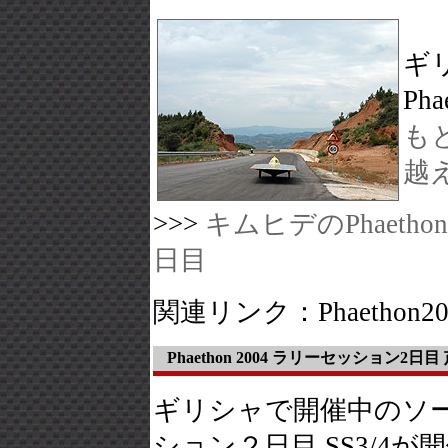
ギ
Ph
も
越
>>>
キムヒデのPhaeth
日目
関連リンク：Phaethon2
Phaethon 2004 ラリーセッション2
ギリシャで開催中のソーラー
ション２日目 SS3/