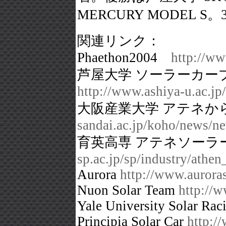
MERCURY MODEL S。3位 米
関連リンク：
Phaethon2004
http://w
芦屋大学 ソーラーカー
http://www.ashiya-u.ac.jp
大阪産業大学 アテネか
sandai.ac.jp/koho/news/n
育英高専 アテネソーラ
sp.ac.jp/sp/industry/athen
Aurora
http://www.aurora
Nuon Solar Team
http://w
Yale University Solar Ra
Principia Solar Car
http:/