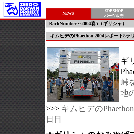
ZDP SHOP
NEWS
パーツ販売
BackNumber～2004春5（ギリシャ）
キムヒデのPhaethon 2004レポート
ギ
Ph
峠
地
>>>
キムヒデのPhaeth
日目