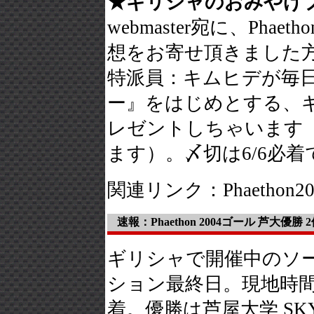
★ギリシャのおみやげ
webmaster宛に、Ph
想をお寄せ頂きました
特派員：キムヒデが毎
ー』をはじめとする、
レゼントしちゃいます
ます）。〆切は6/6必
関連リンク：Phaethon2
速報：Phaethon 2004ゴール 芦大優勝 
ギリシャで開催中のソーラー
ション最終日。現地時間
着。優勝は芦屋大学 SKY