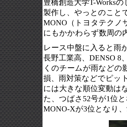
豊橋創造大学T-Work
製作し、やっとのことで
MONO（トヨタテクノ
にもかかわらず数周の
レース中盤に入ると雨が降り
長野工業高、DENSO
くのチームが雨などの
損、雨対策などでピッ
には大きな順位変動は
た、つばさ52号が1位
MONO-Xが3位とな