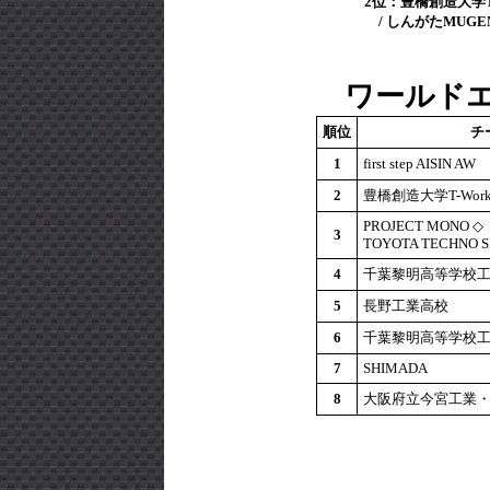
2
位：豊橋創造大学T-
/ しんがたMUG
ワールドエ
順位
チ
1
first step AISIN AW
2
豊橋創造大学T-Work
PROJECT MONO ◇
3
TOYOTA TECHNO S
4
千葉黎明高等学校
5
長野工業高校
6
千葉黎明高等学校
7
SHIMADA
8
大阪府立今宮工業