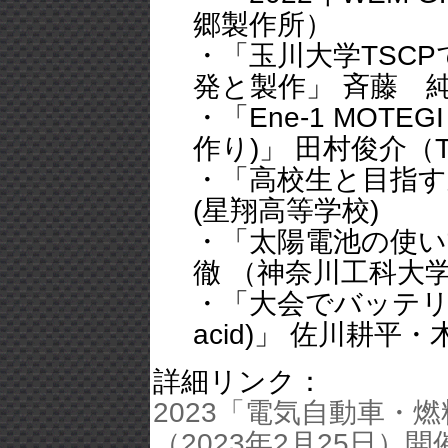
郷製作所）
・「玉川大学TSC
発と製作」 斉藤 
・「Ene-1 MOT
作り)」 田村俊介（Te
・「高校生と目指
(星翔高等学校)
・「太陽電池の使
徹 （神奈川工科大
・「大会でバッテリー性能
acid)」 佐川耕
詳細リンク：
2023「電気自動車・
（2023年2月25日）開催のお