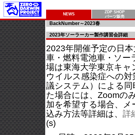
ZDP SHOP
NEWS
パーツ販売
BackNumber～2023春
2023年ソーラーカー製作講習会詳細
2023年開催予定の日
車・燃料電池車・ソー
場は東海大学東京キャ
ウイルス感染症への対
議システム）による同
た場合には、Zoom
加を希望する場合、メ
込み方法等詳細は、
詳
(s)