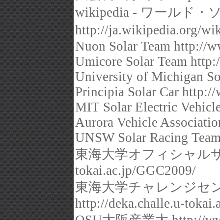
wikipedia - ワ
http://ja.wikiped
Nuon Solar Team http://w
Umicore Solar Team http:
University of Michigan So
Principia Solar Car http:/
MIT Solar Electric Vehicl
Aurora Vehicle Associatio
UNSW Solar Racing Team 
東海大学オフィシャルサイト特
tokai.ac.jp/GGC2009/
東海大学チャレンジセ
http://deka.challe.u-tokai.a