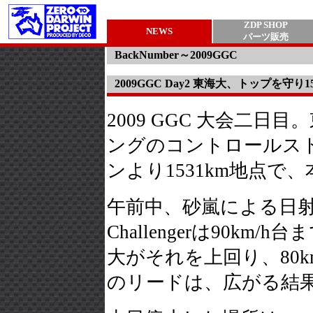
ZDP SHOP
NEWS
パーツ販売
BackNumber～2009GGC
2009GGC Day2 東海大、トップを守り
2009 GGC 大会二日目。
ングのコントロールストッ
ンより1531km地点で
午前中、砂嵐による日射
Challengerは90k
大がそれを上回り、80
のリードは、広がる結