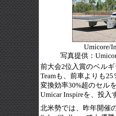
Umicore/In
写真提供：Umicore 
前大会2位入賞のベルギー Um
Teamも、前車よりも2
変換効率30%超のセル
Umicar Inspireを、投
北米勢では、昨年開催のNort