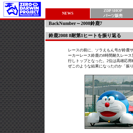
ZDP SHOP
NEWS
パーツ販売
BackNumber～2008鈴鹿7
鈴鹿2008 8耐第1ヒートを振り返る
レースの前に、ソラえもん号が鈴鹿サー
ーカーレース鈴鹿の8時間耐久レース第1
行しトップとなった。2位は高雄応用
ぜこのような結果になったのか「振り返り