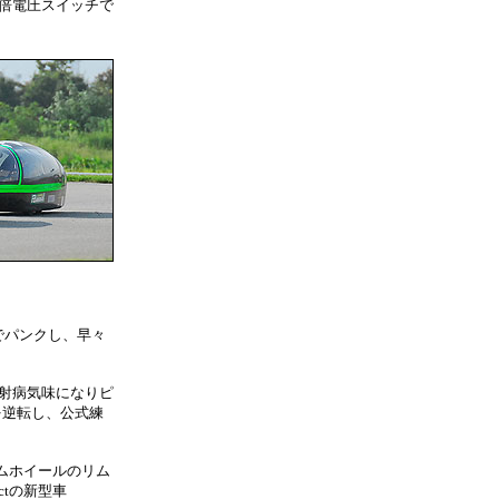
倍電圧スイッチで
でパンクし、早々
熱射病気味になりピ
号を逆転し、公式練
ドリムホイールのリム
ectの新型車