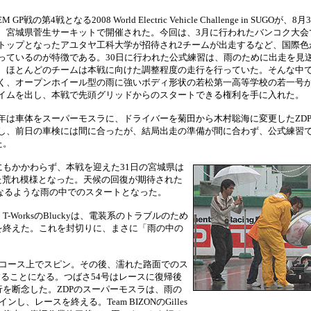
M GP戦の第4戦となる2008 World Electric Vehicle Challenge in SUGOが
、宮城県菅生サーキットで開催された。今回は、3月に行われたバンコク大会
トップとなったアユタヤ工科大学が招待され2チームが出走するなど、国際色
っているのが特徴である。30日に行われた公式練習は、雨のために出走を見
、ほとんどのチームは本戦に向けた調整程度の走行を行っていた。そんな中
く、オープンホイール型の雨に強いボディ形状の若松第一高等学校の若一号
イムを出し、本戦で先頭グリッドからのスタートできる権利を手に入れた。
年は車体をスーパーモスラに、ドライバーを菊田から木村聡海に変更したZD
し、前日の車検には間に合ったが、結局出走の準備が間に合わず、公式練習
た。
もかかわらず、本戦を迎えた31日の宮城県は
た荒れ模様となった。天候の回復が期待された
くなるような雨の中でのスタートとなった。
orksのBluckyは、電装系のトラブルのため
を終えた。これを封切りに、まさに「雨の中の
号がいきなりコース上でスピン。その後、濡れた路面でのス
ることになる。つばさ54号はレースに復帰後
を断念した。ZDPのスーパーモスラは、雨の
レースを終える。Team BIZONのGilles