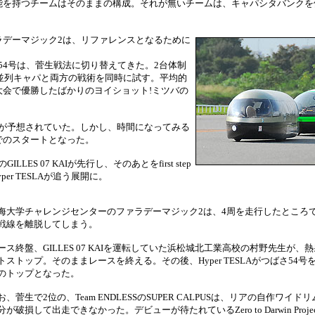
能を持つチームはそのままの構成。それが無いチームは、キャパシタバンクを
ラデーマジック2は、リファレンスとなるために
Wのつばさ54号は、菅生戦法に切り替えてきた。2台体制
戦法、06が並列キャパと両方の戦術を同時に試す。平均的
会で優勝したばかりのヨイショット!ミツバの
雨が予想されていた。しかし、時間になってみる
でのスタートとなった。
LES 07 KAIが先行し、そのあとをfirst step
per TESLAが追う展開に。
海大学チャレンジセンターのファラデーマジック2は、4周を走行したところ
戦線を離脱してしまう。
ース終盤、GILLES 07 KAIを運転していた浜松城北工業高校の村野先生が、
トストップ。そのままレースを終える。その後、Hyper TESLAがつばさ54
のトップとなった。
お、菅生で2位の、Team ENDLESSのSUPER CALPUSは、リアの自作ワイ
分が破損して出走できなかった。デビューが待たれているZero to Darwin Proj