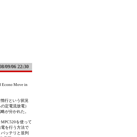
08/09/06 22:30
no Move in
は惰行という状況
への定電流放電）
戦略が分かれた。
PC520を使って
給電を行う方法で
、バッテリと並列