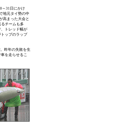
、8月30～31日にかけ
で地元タイ勢の中
が高まった大会と
送るチームも多
で、トレッド幅が
がトップのラップ
P。昨年の失敗を生
で車を走らせるこ