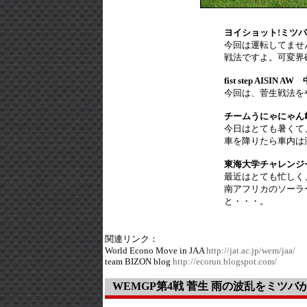
ヨイショット!ミツ
今回は運転してませ
戦法ですよ。可変界
fist step AISIN 
今回は、菅生戦法を
チームうにゃにゃん
今日はとても暑くて
車を降りたら車内は
東海大学チャレンジ
最近はとても忙しく
南アフリカのソーラ
と・・・。
関連リンク：
World Econo Move in JAA
http://jat.ac.jp/wem/jaa/
team BIZON blog
http://ecorun.blogspot.com/
WEMGP第4戦 菅生 雨の波乱をミツバ