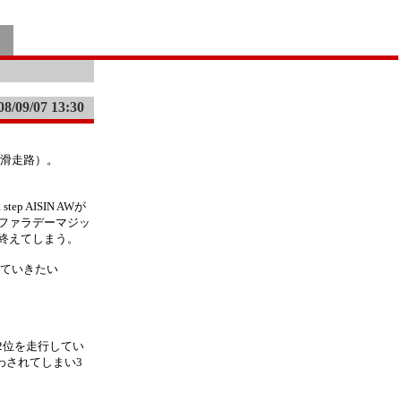
08/09/07 13:30
学園 滑走路）。
 AISIN AWが
ファラデーマジッ
終えてしまう。
いていきたい
2位を走行してい
かわされてしまい3