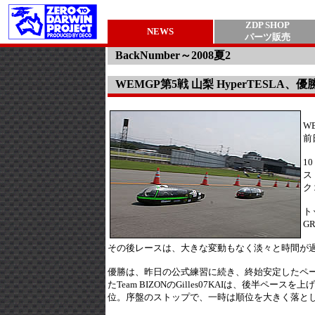
ZDP SHOP
NEWS
パーツ販売
BackNumber～2008夏2
WEMGP第5戦 山梨 HyperTESLA、優
W
前
1
ス
ク
ト
G
その後レースは、大きな変動もなく淡々と時間が
優勝は、昨日の公式練習に続き、終始安定したペース
たTeam BIZONのGilles07KAIは、後
位。序盤のストップで、一時は順位を大きく落としてい