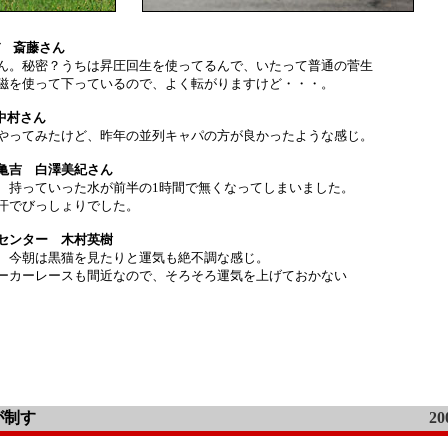
バ 斎藤さん
ん。秘密？うちは昇圧回生を使ってるんで、いたって普通の菅生
磁を使って下っているので、よく転がりますけど・・・。
AW 中村さん
やってみたけど、昨年の並列キャパの方が良かったような感じ。
亀吉 白澤美紀さん
、持っていった水が前半の1時間で無くなってしまいました。
汗でびっしょりでした。
センター 木村英樹
、今朝は黒猫を見たりと運気も絶不調な感じ。
ーカーレースも間近なので、そろそろ運気を上げておかない
が制す
20