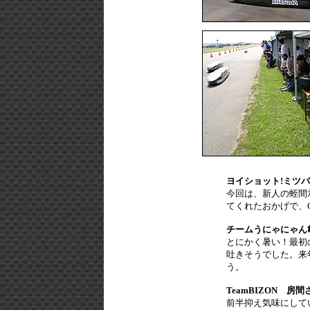
ヨイショット!ミツ
今回は、新人の蛭間
てくれたおかげで、
チームうにゃにゃん
とにかく暑い！最初
吐きそうでした。来
う。
TeamBIZON 房間
前半抑え気味にして