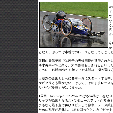
WE
て
で
な
く
広
タ
今
か
となく、ぶっつけ本番でのレースとなってしまっ
前日の天気予報では若干の天候回復が期待されたに
降水確率70%と高く、大雨警報も出されるといっ
ものの、10時30分から始まった本戦は、気が重
日章旗の合図とともに各車一斉にスタートする中、T-W
かピクリとも動かない。そして、そのままレース
サバイバル戦」がはじまった。
1周目、first step AISIN AWのつばさ54
リップが原因となるスピン&コースアウトが多発す
まもなく最下点で再びスピンして停車。レース続行
ために視界が悪化し、1周を回ったところでピットインし、