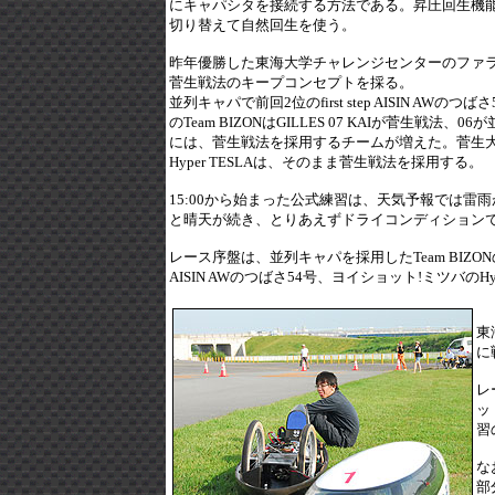
にキャパシタを接続する方法である。昇圧回生機
切り替えて自然回生を使う。
昨年優勝した東海大学チャレンジセンターのファ
菅生戦法のキープコンセプトを採る。
並列キャパで前回2位のfirst step AISIN A
のTeam BIZONはGILLES 07 KAIが菅生
には、菅生戦法を採用するチームが増えた。菅生大
Hyper TESLAは、そのまま菅生戦法を採用する。
15:00から始まった公式練習は、天気予報では雷
と晴天が続き、とりあえずドライコンディション
レース序盤は、並列キャパを採用したTeam BIZONのGIL
AISIN AWのつばさ54号、ヨイショット!ミツバのHy
東
に
レ
ッ
習
な
部