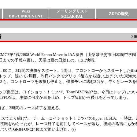
Wiki
メーリングリスト
ZDPの歴史
BBS/LINK/EVENT
SOLAR-PAL
勝
20
EMGP第5戦/2008 World Econo Move in JAA 決勝（山梨県甲斐市 日本航空
日までの予報を覆し、天候は夏の日差しの、ほぼ快晴。
0：00に、2時間の決勝がスタート。1周目、フロントローからスタートしたfirst step
トップ、続いて2周目、昨日パンクでグリッド後方から追い上げていた東海大
２も、コントローラを破損し停止と、優勝争いに絡む2台が、早々とレースを
ップ集団は、ヨイショット！ミツバ、TeamBIZONの2台。今日はトップにつ
RIFFONは、序盤に何度か車を止め、トップ集団から後れをとってしまう。
過ぎ、2時間のレース終了を迎える。
で走り続けた、チーム・ヨイショット！ミツバのHyper TESLA。一時は、
半ペースを上げ逆転をねらったが、レース終了を前にしてペースが落ち、後続の亀吉にも
たGRIFFONは4位まで追い上げた。(s)