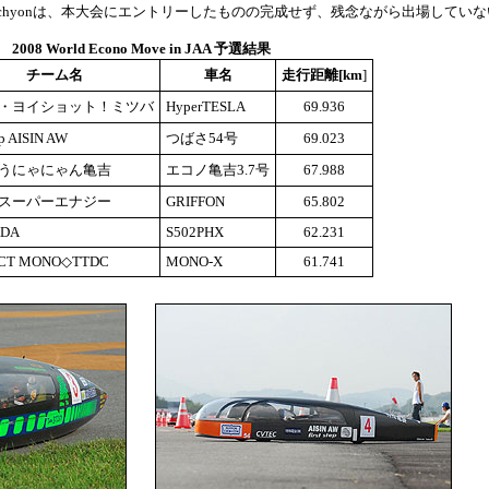
achyonは、本大会にエントリーしたものの完成せず、残念ながら出場していない
2008 World Econo Move in JAA 予選結果
チーム名
車名
走行距離[km
]
・ヨイショット！ミツバ
HyperTESLA
69.936
tep AISIN AW
つばさ54号
69.023
うにゃにゃん亀吉
エコノ亀吉3.7号
67.988
スーパーエナジー
GRIFFON
65.802
ADA
S502PHX
62.231
ECT MONO◇TTDC
MONO-X
61.741