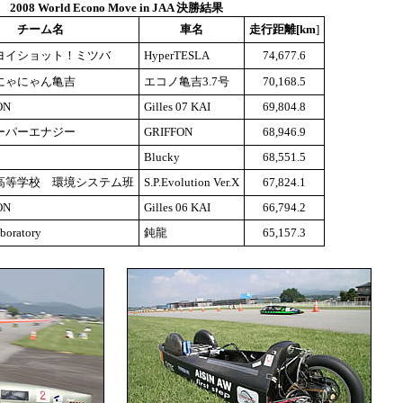
2008 World Econo Move in JAA 決勝結果
チーム名
車名
走行距離[km
]
ヨイショット！ミツバ
HyperTESLA
74,677.6
にゃにゃん亀吉
エコノ亀吉3.7号
70,168.5
ON
Gilles 07 KAI
69,804.8
ーパーエナジー
GRIFFON
68,946.9
Blucky
68,551.5
高等学校 環境システム班
S.P.Evolution Ver.X
67,824.1
ON
Gilles 06 KAI
66,794.2
boratory
鈍龍
65,157.3