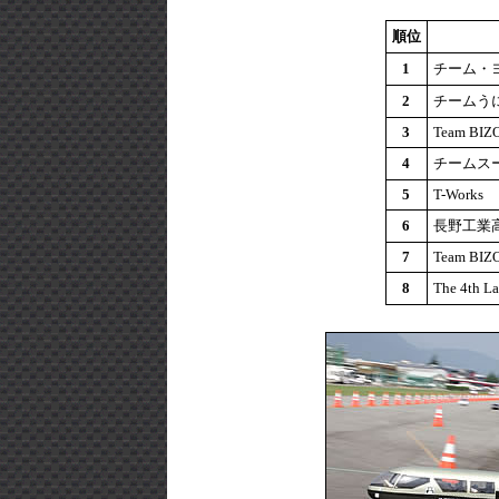
順位
1
チーム・
2
チームう
3
Team BIZ
4
チームス
5
T-Works
6
長野工業
7
Team BIZ
8
The 4th La