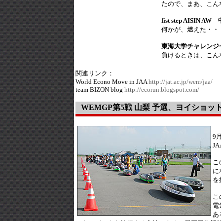
たので、まあ、こん
fist step AISIN 
何かが、燃えた・・
東海大学チャレンジ
負けるときは、こん
関連リンク：
World Econo Move in JAA
http://jat.ac.jp/wem/jaa/
team BIZON blog
http://ecorun.blogspot.com/
WEMGP第5戦 山梨 予選、ヨイショット!
9
J
こ
に
を
こ
電
あ