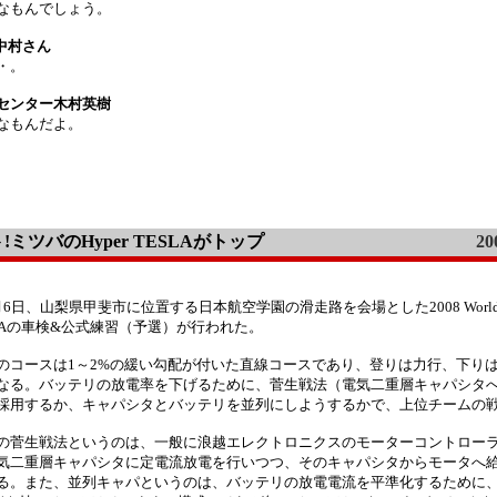
なもんでしょう。
AW 中村さん
・。
センター木村英樹
なもんだよ。
ミツバのHyper TESLAがトップ
20
月6日、山梨県甲斐市に位置する日本航空学園の滑走路を会場とした2008 World Eco
AAの車検&公式練習（予選）が行われた。
のコースは1～2%の緩い勾配が付いた直線コースであり、登りは力行、下り
なる。バッテリの放電率を下げるために、菅生戦法（電気二重層キャパシタ
採用するか、キャパシタとバッテリを並列にしようするかで、上位チームの
の菅生戦法というのは、一般に浪越エレクトロニクスのモーターコントローラM
気二重層キャパシタに定電流放電を行いつつ、そのキャパシタからモータへ
る。また、並列キャパというのは、バッテリの放電電流を平準化するために