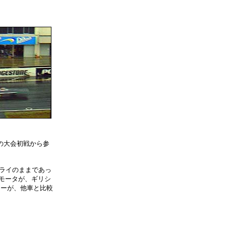
の大会初戦から参
ライのままであっ
モータが、ギリシ
ィーが、他車と比較