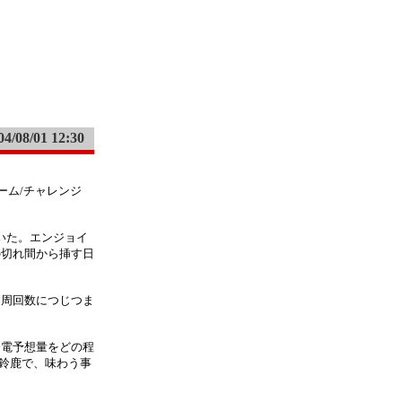
04/08/01 12:30
ドリーム/チャレンジ
いた。エンジョイ
の切れ間から挿す日
同周回数につじつま
発電予想量をどの程
の鈴鹿で、味わう事