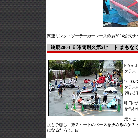
関連リンク：ソーラーカーレース鈴鹿2004公式サ
鈴鹿2004 ８時間耐久第2ヒート まも
FIA 
クラス
10:
クラス
射はさ
昨日の
を合わ
第１ヒ
度と予想し、第２ヒートのペースを決めるのか？ ピー
になるだろう。(s)