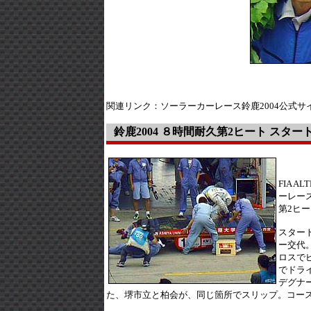
関連リンク：ソーラーカーレース鈴鹿2004公式サ
鈴鹿2004 ８時間耐久第2ヒート スター
FIA A
ーレース
第2ヒ
スター
ー交代
ロスでピ
でドラ
デグナ
た、堺市立と柏会が、同じ箇所でスリップ。コー