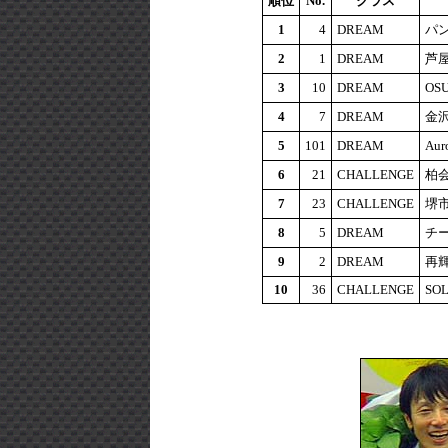
順位
No.
クラス
1
4
DREAM
パ
2
1
DREAM
芦屋
3
10
DREAM
OS
4
7
DREAM
金
5
101
DREAM
Aur
6
21
CHALLENGE
柏
7
23
CHALLENGE
堺
8
5
DREAM
チ
9
2
DREAM
再
10
36
CHALLENGE
SOL