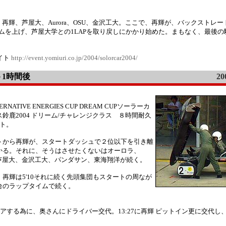
輝、芦屋大、Aurora、OSU、金沢工大。ここで、再輝が、バックストレ
イムを上げ、芦屋大学との1LAPを取り戻しにかかり始めた。まもなく、最後
イト
http://event.yomiuri.co.jp/2004/solorcar2004/
ト1時間後
20
LTERNATIVE ENERGIES CUP DREAM CUPソーラーカ
鈴鹿2004 ドリーム/チャレンジクラス ８時間耐久
ート。
トから再輝が、スタートダッシュで２位以下を引き離
かる。それに、そうはさせたくないはオーロラ、
、芦屋大、金沢工大、パンダサン、東海翔洋が続く。
、再輝は5'10それに続く先頭集団もスタートの周なが
台のラップタイムで続く。
リアする為に、奥さんにドライバー交代。13:27に再輝 ピットイン更に交代し