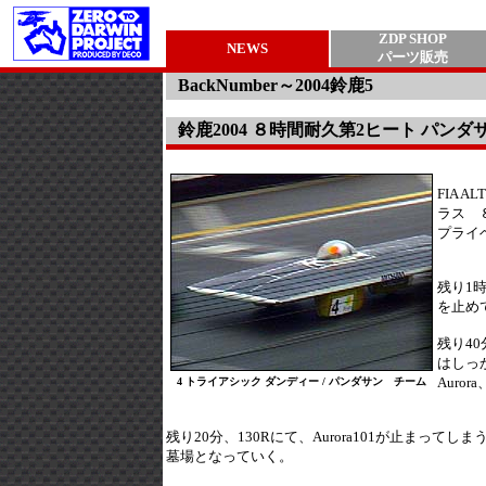
ZDP SHOP
NEWS
パーツ販売
BackNumber～2004鈴鹿5
鈴鹿2004 ８時間耐久第2ヒート パ
FIA 
ラス 
プライ
残り1
を止め
残り4
はしっ
Aur
4 トライアシック ダンディー / パンダサン チーム
残り20分、130Rにて、Aurora101が止ま
墓場となっていく。