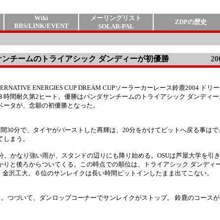
Wiki
メーリングリスト
ZDPの歴史
BBS/LINK/EVENT
SOLAR-PAL
ンダサンチームのトライアシック ダンディーが初優勝
20
ALTERNATIVE ENERGIES CUP DREAM CUPソーラーカーレース鈴鹿2004 
８時間耐久第2ヒート。優勝はパンダサンチームのトライアシック ダンディ
ベータが、念願の初優勝となった。
時間30分で、タイヤがバーストした再輝は、20分をかけてピットへ戻る事は
てしまう。
0分、かなり強い雨が、スタンドの辺りにも降り始める。OSUは芦屋大学を引
かりと後ろからついてくる。この時点での順位は、トライアシック ダンディー
ora、金沢工大。６位のサンレイクは長い時間ピットインしたまま出てこない。
ってしまう。つづいて、ダンロップコーナーでサンレイクがストップ。 鈴鹿のコース