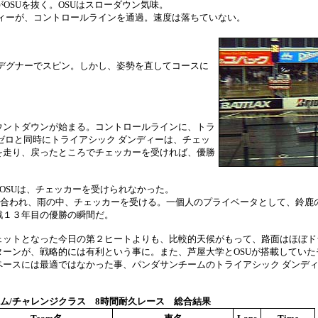
OSUを抜く。OSUはスローダウン気味。
ディーが、コントロールラインを通過。速度は落ちていない。
たデグナーでスピン。しかし、姿勢を直してコースに
ウントダウンが始まる。コントロールラインに、トラ
ゼロと同時にトライアシック ダンディーは、チェッ
を走り、戻ったところでチェッカーを受ければ、優勝
結局OSUは、チェッカーを受けられなかった。
インに合われ、雨の中、チェッカーを受ける。一個人のプライベータとして、鈴鹿
戦１３年目の優勝の瞬間だ。
ェットとなった今日の第２ヒートよりも、比較的天候がもって、路面はほぼド
ーンが、戦略的には有利という事に。また、芦屋大学とOSUが搭載していた
ペースには最適ではなかった事、パンダサンチームのトライアシック ダンデ
ム/チャレンジクラス 8時間耐久レース 総合結果