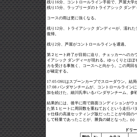
残り16分、コントロールライン手前で、芦屋大学が
残り15分、ラップリーダのトライアシック ダン
コースの雨は更に強くなる。
残り12分、トライアシック ダンディーが、濡れ
復帰。
残り2分、芦屋がコントロールラインを通過。
第２ヒート終了が目前に迫り、チェッカーへのカ
イアシック ダンディーが現れる。ゆっくりとほぼ
カを受ける事無く、コースへと向かう。この周回
が確定する。
17:05 OSUはスプーンカーブでスローダウン。
17:08 パンダサンチームが、コントロールラ
加を続けた、細川氏率いるパンダサンチーム、参
結果的には、後半に雨で路面コンディションがウ
た第１ヒートに周回数を重ねておくという走行パタ
ャ仕様の高速セッティング版だったことが今回の
して軽量であったことが、勝負の鍵となった。(s)
ドリー