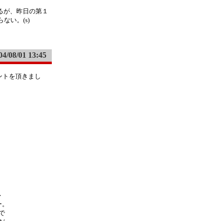
いるが、昨日の第１
らない。(s)
04/08/01 13:45
ントを頂きまし
ト
ー。
で