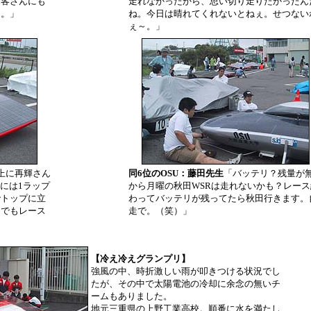
お客さんにも
走れなかったから、思い切り走りたかったん
と。」
ね。今日は晴れてくれないとねぇ。せつない
ぇ～。」
上に再輝さん
同6位のOSU：藤田先生
「バッテリ？残量が
には1ラップ
から月曜の秋田WSRは走れないかも？レース
でトップに立
わってバッテリが残ってたら秋田行きます。
。でもレース
走で。（笑）」
」
【冷え冷えグランプリ】
強風の中、時折激しい雨が叩きつける状況でし
たが、その中で太陽電池の冷却に余念の無いチ
ームもありました。
地元三重県の上野工業高校。順番に水を満たし