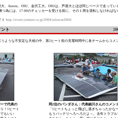
、Aurora、OSU、金沢工大。OSUは、芦屋大とほぼ同じペースで走って
に勝つ為には、17:00のチェッカーを受ける前に、その１周を逆転しなければな
イト
http://event.yomiuri.co.jp/2004/solorcar2004/
メント
20
言うような不安定な天候の中、第2ヒート前の充電時間中に各チームからコメ
バーで代表の
同2位のパンダさん：代表細川さんのコメン
り！1ヒート
「1ヒートちょっと飛ばし過ぎちゃったかな
雨でもいい
もうバッテリへろへろだよ～。去年トラブル