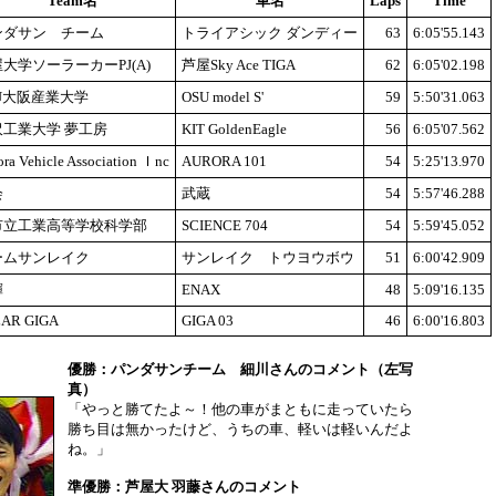
Team名
車名
Laps
Time
ンダサン チーム
トライアシック ダンディー
63
6:05'55.143
大学ソーラーカーPJ(A)
芦屋Sky Ace TIGA
62
6:05'02.198
U大阪産業大学
OSU model S'
59
5:50'31.063
沢工業大学 夢工房
KIT GoldenEagle
56
6:05'07.562
ora Vehicle Association Ｉnc
AURORA 101
54
5:25'13.970
会
武蔵
54
5:57'46.288
市立工業高等学校科学部
SCIENCE 704
54
5:59'45.052
ームサンレイク
サンレイク トウヨウボウ
51
6:00'42.909
輝
ENAX
48
5:09'16.135
AR GIGA
GIGA 03
46
6:00'16.803
優勝：パンダサンチーム 細川さんのコメント（左写
真）
「やっと勝てたよ～！他の車がまともに走っていたら
勝ち目は無かったけど、うちの車、軽いは軽いんだよ
ね。」
準優勝：芦屋大 羽藤さんのコメント