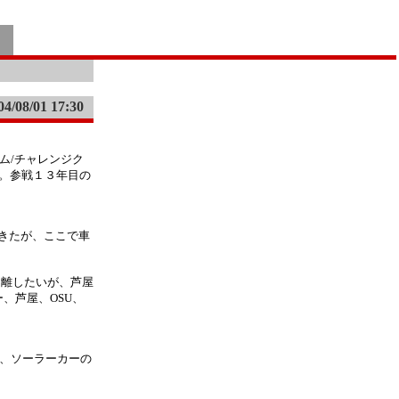
04/08/01 17:30
ドリーム/チャレンジク
ー。参戦１３年目の
できたが、ここで車
き離したいが、芦屋
、芦屋、OSU、
が、ソーラーカーの