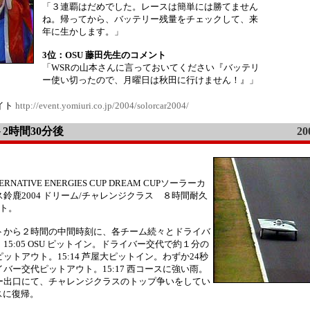
「３連覇はだめでした。レースは簡単には勝てません
ね。帰ってから、バッテリー残量をチェックして、来
年に生かします。」
3位：OSU 藤田先生のコメント
「WSRの山本さんに言っておいてください『バッテリ
ー使い切ったので、月曜日は秋田に行けません！』」
イト
http://event.yomiuri.co.jp/2004/solorcar2004/
ト2時間30分後
20
LTERNATIVE ENERGIES CUP DREAM CUPソーラーカ
鈴鹿2004 ドリーム/チャレンジクラス ８時間耐久
ート。
トから２時間の中間時刻に、各チーム続々とドライバ
。
15:05 OSU ピットイン。ドライバー交代で約１分の
ットアウト。15:14 芦屋大ピットイン。わずか24秒
イバー交代ピットアウト。
15:17 西コースに強い雨。
ー出口にて、チャレンジクラスのトップ争いをしてい
スに復帰。