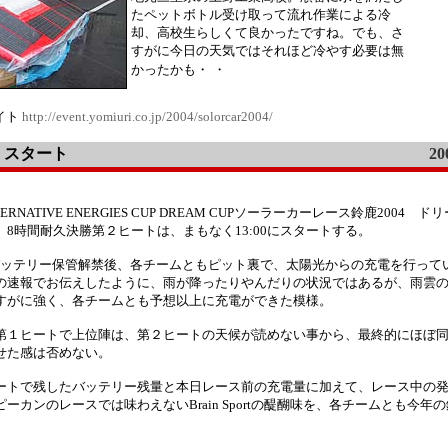
たペットボトル受け取って流れ作業による冷
却、高校生らしくて良かったですね。でも、さ
すがに今日の天気ではそれほど冷やす必要は無
かったかも・
・
イト
http://event.yomiuri.co.jp/2004/solorcar2004/
なくスタート
20
ALTERNATIVE ENERGIES CUP DREAM CUPソーラーカーレース鈴鹿2004 
 8時間耐久決勝第２ヒートは、まもなく13:00にスタートする。
00バッテリー保管解禁後、各チームともピット裏で、太陽光からの充電を行って
の速報でお伝えしたように、雨が降ったりやんだりの状況ではあるが、雨雲
すがに強く、各チームとも予想以上に充電ができた模様。
第１ヒートで上位陣は、第２ヒートの天候が読めない事から、最終的にほぼ
せた感は否めない。
ートで残したバッテリー残量と本日レース前の充電量に加えて、レース中の
カンのレースでは味わえないBrain Sportの醍醐味を、各チームとも今年