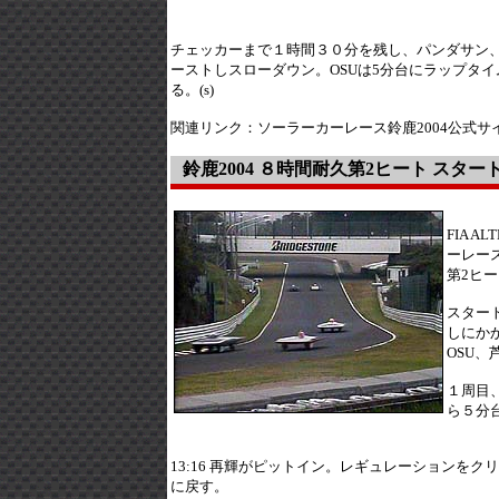
チェッカーまで１時間３０分を残し、パンダサン、再
ーストしスローダウン。OSUは5分台にラップタ
る。(s)
関連リンク：ソーラーカーレース鈴鹿2004公式サ
鈴鹿2004 ８時間耐久第2ヒート スター
FIA A
ーレース
第2ヒ
スター
しにか
OSU
１周目
ら５分
13:16 再輝がピットイン。レギュレーションをク
に戻す。