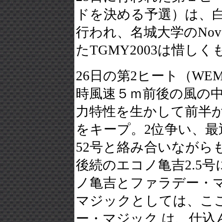
ドを決める予選）は、
行われ、名城大学のNo
たTGMY2003は惜し
26日の第2ヒート（WE
時風速５ｍ前後の風の中
力特性を生かして前半か
をキープ。2位争い、
52号と絡み合いながら
後続のエコノ亀吉2.5号
ノ亀吉とファラデー・
マジックとしては、こ
ー・マジック は、仕