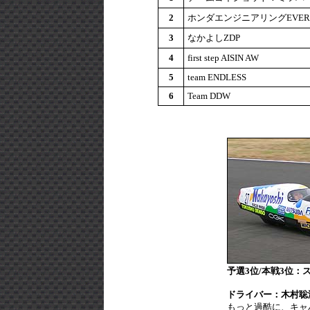
2
ホンダエンジニアリングEVER
3
なかよしZDP
4
first step AISIN AW
5
team ENDLESS
6
Team DDW
予選3位/本戦3位：
ドライバー：木村聡
もっと過酷に、キャ