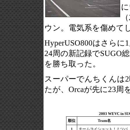
に
（
ウン。電気系を傷めて
HyperUSO800は
24周の新記録でSUGO総
を勝ち取った。
スーパーでんちくんは2
たが、Orcaが先に23
2003 WEVC in 
順位
Team名
1
チームヨイショット！ミツバ