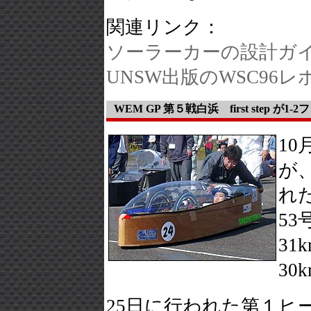
関連リンク：
ソーラーカーの設計ガイド：The W
UNSW出版のWSC96レポート Sp
WEM GP 第５戦白浜 first step が1
10
が
れた
5
31
3
25日に行われた第１ヒ