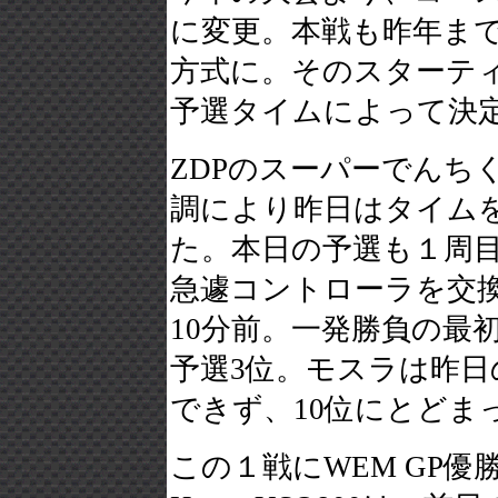
に変更。本戦も昨年ま
方式に。そのスターテ
予選タイムによって決
ZDPのスーパーでんち
調により昨日はタイム
た。本日の予選も１周
急遽コントローラを交
10分前。一発勝負の最
予選3位。モスラは昨日の
できず、10位にとどま
この１戦にWEM GP