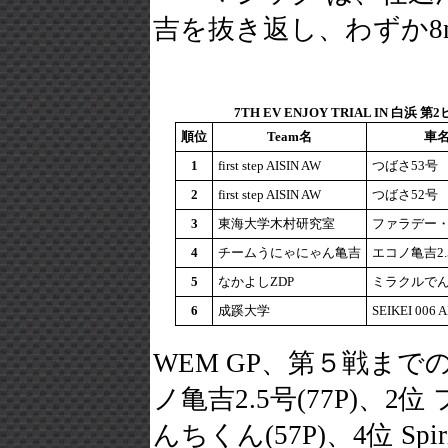
吉を抜き返し、わずか8
7TH EV ENJOY TRIAL IN 白浜 
順位
Team名
車
1
first step AISIN AW
つばさ53号
2
first step AISIN AW
つばさ52号
3
東海大学木村研究室
ファラデー
4
チームうにゃにゃん亀吉
エコノ亀吉2.
5
なかよしZDP
ミラクルで
6
成蹊大学
SEIKEI 006 
WEM GP、第５戦ま
ノ亀吉2.5号(77P)、2
んちくん(57P)、4位 Spirit