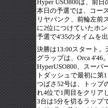
Hyper USO800は
本日の予選では、コー
リヤパンク、前輪左前
に2位につけていたホンダ
予選で4'35のタイム
決勝は13:00スタート
グラップは、Orca 4'4
HyperUSO800、ス
トダッシュで最初に第
つばさ52号は、トップ
れ4位で1周目をクリア
3台は5分を切るラップ