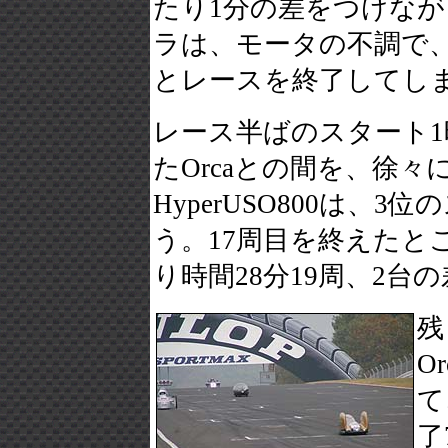
たり1分の差をつけなが
ラは、モータの不調で
とレースを終了してし
レース半ばのスタート1時間
たOrcaとの間を、徐々
HyperUSO800は
う。17周目を終えたところ
り時間28分19周、2台
残
O
て
了