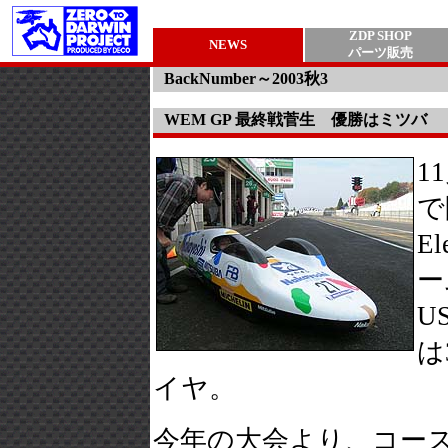
ZDP SHOP
NEWS
パーツ販売
BackNumber～2003秋3
WEM GP 最終戦菅生 優勝はミツバ
1
で
El
ー
U
は
イヤ。
今年の大会より、コー