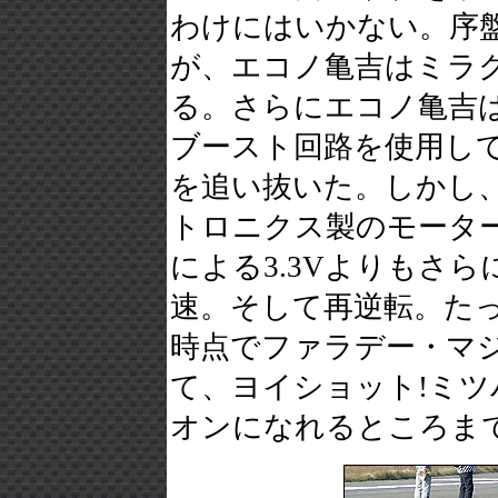
わけにはいかない。序
が、エコノ亀吉はミラ
る。さらにエコノ亀吉は
ブースト回路を使用し
を追い抜いた。しかし
トロニクス製のモーター
による3.3Vよりもさら
速。そして再逆転。たっ
時点でファラデー・マジッ
て、ヨイショット!ミ
オンになれるところま