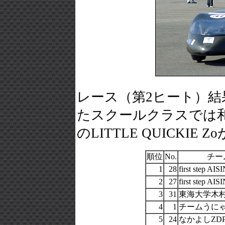
レース（第2ヒート）
たスクールクラスでは
のLITTLE QUICKIE
順位
No.
チー
1
28
first step AI
2
27
first step AI
3
31
東海大学木
4
1
チームうに
5
24
なかよしZD