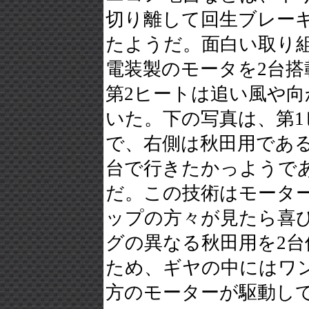
切り離して回生ブレー
たようだ。面白い取り組み
電装製のモータを2台搭
第2ヒートは追い風や
いた。下の写真は、第
で、右側は秋田用である
台で行きたかっようで
だ。この技術はモーター
ップの方々が見たら喜
グの異なる秋田用を2
ため、ギヤの中にはワ
方のモーターが駆動し