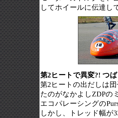
してホイールに伝達し
第2ヒートで異変?! つば
第2ヒートの出だしは
たのがなかよしZDPの
エコパレーシングのPur
しかし、トレッド幅が3