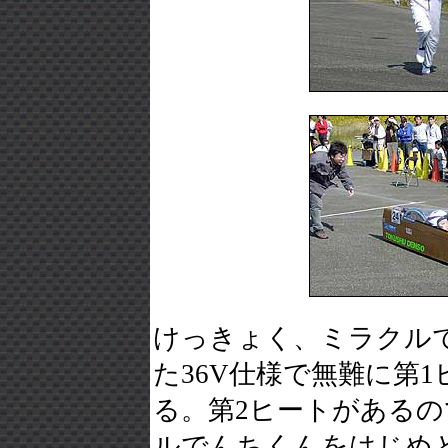
けっきょく、ミラクルで
た36V仕様で無難に第1
る。第2ヒートがある
ルでんちくんをはじめ