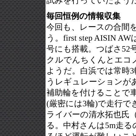
試みを行っていたよう
毎回恒例の情報収集
今回も、レースの合間
う。first step AI
号にも搭載。つばさ52
クルでんちくんとエコ
ようだ。白浜では常時
うレギュレーションが
補助輪を付けることで
(厳密には3輪)で走行で
ライバーの清水拓也氏（
る。中村さんは5m走