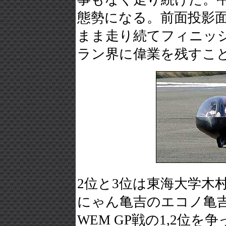
態勢になる。前面投影
まま走り続てフィニッシュ。ま
ラン界に偉業を残すこと
2位と3位は東海大学木
にゃん亀吉のエコノ亀吉
WEM GP戦の1,2位