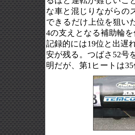
るほど運転が難しいこ
な車と混じりながらの
できるだけ上位を狙いた
4の支えとなる補助輪
記録的には19位と出遅
安が残る。つばさ52号
明だが、第1ヒートは3